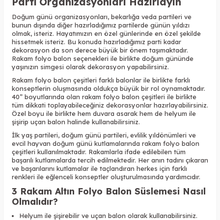
Parti Organizasyonları Hazırlayın
Doğum günü organizasyonları, bekarlığa veda partileri ve
bunun dışında diğer hazırladığımız partilerde günün yıldızı
olmak, isteriz. Hayatımızın en özel günlerinde en özel şekilde
hissetmek isteriz. Bu konuda hazırladığımız parti kadar
dekorasyon da son derece büyük bir önem taşımaktadır.
Rakam folyo balon seçenekleri ile birlikte doğum gününde
yaşınızın simgesi olarak dekorasyon yapabilirsiniz.
Rakam folyo balon çeşitleri farklı balonlar ile birlikte farklı
konseptlerin oluşmasında oldukça büyük bir rol oynamaktadır.
40” boyutlarında olan rakam folyo balon çeşitleri ile birlikte
tüm dikkati toplayabileceğiniz dekorasyonlar hazırlayabilirsiniz.
Özel boyu ile birlikte hem duvara asarak hem de helyum ile
şişirip uçan balon halinde kullanabilirsiniz.
İlk yaş partileri, doğum günü partileri, evlilik yıldönümleri ve
evcil hayvan doğum günü kutlamalarında rakam folyo balon
çeşitleri kullanılmaktadır. Rakamlarla ifade edilebilen tüm
başarılı kutlamalarda tercih edilmektedir. Her anın tadını çıkaran
ve başarılarını kutlamalar ile taçlandıran herkes için farklı
renkleri ile eğlenceli konseptler oluşturulmasında yardımcıdır.
3 Rakam Altın Folyo Balon Süslemesi Nasıl
Olmalıdır?
Helyum ile şişirebilir ve uçan balon olarak kullanabilirsiniz.