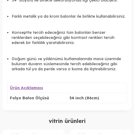
34” boyutu ile birlikte dekorasyonda ilgi çekici olacaktır.
Farklı metalik ya da krom balonlar ile birlikte kullanabilirsiniz.
Konseptte tercih edeceğiniz tüm balonları benzer
renklerden seçebileceğiniz gibi kontrast renkleri tercih
ederek bir farklılık yaratabilirsiniz.
Doğum günü ve yıldönümü kutlamalarında masa üzerinde
bulunan duvarın süslemesinde tercih edebileceğiniz gibi
arkada tül ya da perde varsa o kısma da iliştirebilirsiniz.
Ürün Açıklaması
Folyo Balon Ölçüsü
34 inch (86cm)
vitrin ürünleri