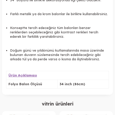
34” boyutu ile birlikte dekorasyonda ilgi çekici olacaktır.
Farklı metalik ya da krom balonlar ile birlikte kullanabilirsiniz.
Konseptte tercih edeceğiniz tüm balonları benzer
renklerden seçebileceğiniz gibi kontrast renkleri tercih
ederek bir farklılık yaratabilirsiniz.
Doğum günü ve yıldönümü kutlamalarında masa üzerinde
bulunan duvarın süslemesinde tercih edebileceğiniz gibi
arkada tül ya da perde varsa o kısma da iliştirebilirsiniz.
Ürün Açıklaması
Folyo Balon Ölçüsü
34 inch (86cm)
vitrin ürünleri