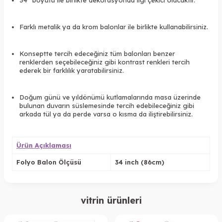
34” boyutu ile birlikte dekorasyonda ilgi çekici olacaktır.
Farklı metalik ya da krom balonlar ile birlikte kullanabilirsiniz.
Konseptte tercih edeceğiniz tüm balonları benzer
renklerden seçebileceğiniz gibi kontrast renkleri tercih
ederek bir farklılık yaratabilirsiniz.
Doğum günü ve yıldönümü kutlamalarında masa üzerinde
bulunan duvarın süslemesinde tercih edebileceğiniz gibi
arkada tül ya da perde varsa o kısma da iliştirebilirsiniz.
Ürün Açıklaması
Folyo Balon Ölçüsü
34 inch (86cm)
vitrin ürünleri