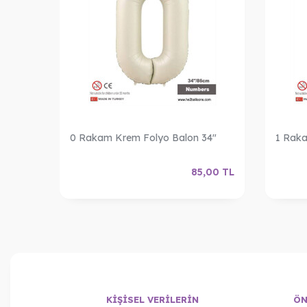
n 34"
0 Rakam Krem Folyo Balon 34"
1 Raka
,00
TL
85,00
TL
KIŞISEL VERILERIN
ÖN