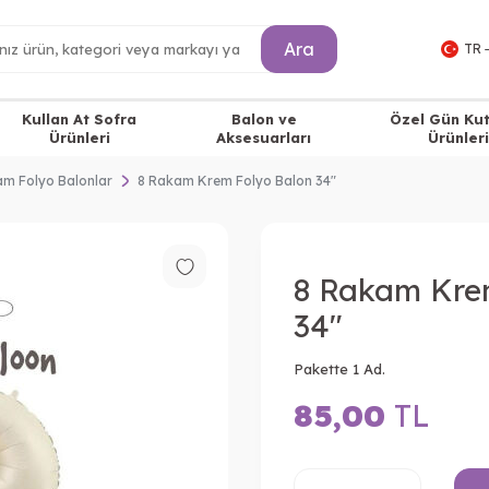
Ara
TR 
Kullan At Sofra
Balon ve
Özel Gün Ku
Ürünleri
Aksesuarları
Ürünleri
m Folyo Balonlar
8 Rakam Krem Folyo Balon 34"
8 Rakam Kre
34"
Pakette 1 Ad.
85,00
TL