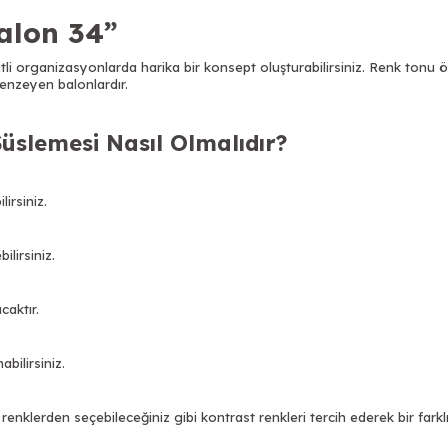
alon 34”
itli organizasyonlarda harika bir konsept oluşturabilirsiniz. Renk tonu ö
benzeyen balonlardır.
slemesi Nasıl Olmalıdır?
lirsiniz.
lirsiniz.
caktır.
abilirsiniz.
nklerden seçebileceğiniz gibi kontrast renkleri tercih ederek bir farklılı