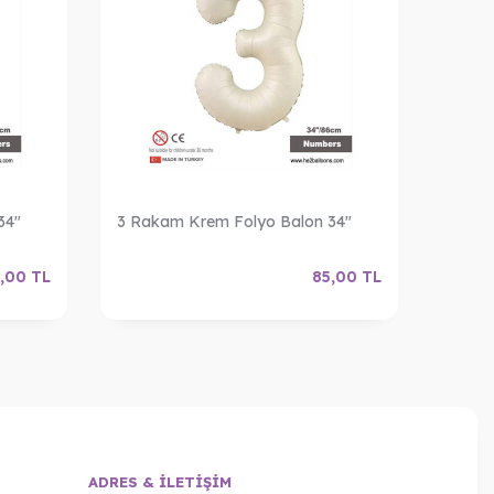
34"
3 Rakam Krem Folyo Balon 34"
4 Rak
,00
TL
85,00
TL
ADRES & İLETIŞIM