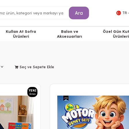
Ara
TR 
Kullan At Sofra
Balon ve
Özel Gün Ku
Ürünleri
Aksesuarları
Ürünleri
Seç ve Sepete Ekle
YENI
Ürün