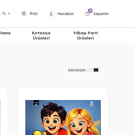
0
Hesabım
Sepetim
− TL
Bayi
tlama
Kırtasiye
Yılbaşı Parti
Ürünleri
Ürünleri
Görünüm :