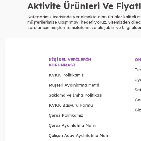
Aktivite Ürünleri Ve Fiyat
Kategorimiz içerisinde yer almakta olan ürünler kaliteli ma
müşterilerimize ulaştırmayı hedefliyoruz. Sitemizden diledi
sorular için müşteri temsilcilerimize ulaşabilir ve bilgi alabil
KIŞISEL VERILERIN
ÖN
KORUNMASI
Tes
KVKK Politikamız
Üy
Müşteri Aydınlatma Metni
Sat
Saklama ve İmha Politikası
Gar
KVKK Başvuru Formu
Giz
Çerez Politikamız
Çerez Aydınlatma Metni
Çalışan Aday Aydınlatma Metni