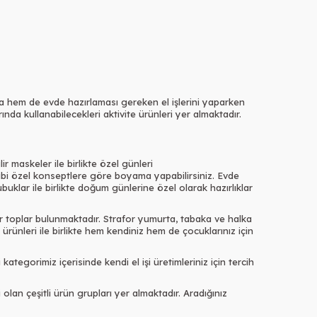
da hem de evde hazırlaması gereken el işlerini yaparken
rında kullanabilecekleri aktivite ürünleri yer almaktadır.
r maskeler ile birlikte özel günleri
 gibi özel konseptlere göre boyama yapabilirsiniz. Evde
uklar ile birlikte doğum günlerine özel olarak hazırlıklar
rafor toplar bulunmaktadır. Strafor yumurta, tabaka ve halka
te ürünleri ile birlikte hem kendiniz hem de çocuklarınız için
 kategorimiz içerisinde kendi el işi üretimleriniz için tercih
li olan çeşitli ürün grupları yer almaktadır. Aradığınız