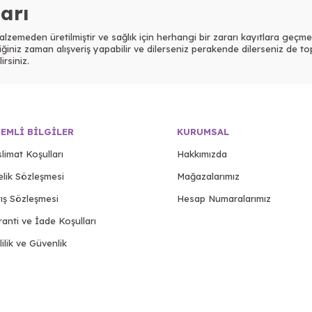
ları
lzemeden üretilmiştir ve sağlık için herhangi bir zararı kayıtlara geçmemi
ğiniz zaman alışveriş yapabilir ve dilerseniz perakende dilerseniz de top
irsiniz.
EMLI BILGILER
KURUMSAL
limat Koşulları
Hakkımızda
elik Sözleşmesi
Mağazalarımız
ış Sözleşmesi
Hesap Numaralarımız
anti ve İade Koşulları
lilik ve Güvenlik