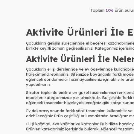
Toplam
106
ürün bulun
Aktivite Ürünleri İle 
Çocukların gelişim süreçlerinde el beceresi kazanabilmele
birlikte keyifli zaman geçirebilirsiniz. Kategorimiz içerisi
Aktivite Ürünleri İle Nele
Çocukların el işi derslerinde ve ev ödevlerinde kullanabile
hareketlendirebilirsiniz. Sitemizde boyanabilir farklı mo
eğlenceli dondurmalar hazırlayabilmeniz için aktivite ürün
yapabilirsiniz.
Strafor toplar ile birlikte en güzel tasarımlarınızı renklen
modelleri kategorimizde yer almaktadır. Bu şekilde farklı tas
eğlenceli tasarımlar hazırlayabileceğiniz gibi satışa sunaca
Ev dekorasyonunda farklı şönil tasarımları kullanabilir ve öz
edebileceğiniz ürün çeşitliliği bulunmaktadır. Aradığınız mode
El işi kağıtları, eva kağıtlar ve kartonlar ile birlikte hazır
ürünleri kategorimiz içerisinde bularak, eğlenceli tasarımla