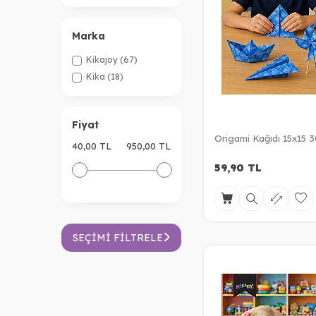
Marka
Kikajoy
(67)
Kika
(18)
Fiyat
Origami Kağıdı 15x15 3
40,00 TL
950,00 TL
59,90
TL
SEÇIMI FILTRELE