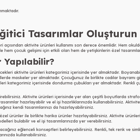
maktadır.
Eğitici Tasarımlar Oluşturun
ri açısından aktivite ürünleri kullanımı son derece önemlidir. Hem okul
nde hem çocuk gelişimi için etkili olan hem de yetişkinlerin özel tasarımla
r Yapılabilir?
cekleri aktivite ürünleri kategorimiz içerisinde yer almaktadır. Boyanabili
dellerde maskeler yer almaktadır. Çocuğunuz ile birlikte cadılar bayramı
leri kategorimiz içerisinde dondurma çubukları yer almaktadır. Renkli çub
direbilirsiniz. Aktivite ürünleri içerisinde yer alan çeşitli boyutlarda st
arımlar hazırlayabilir ve el işi hazırlıklarınızda kullanabilirsiniz. Aktivi
ğınız kendi tasarımlarınızı da hazırlayabilirsiniz.
el ürünler ile birlikte harika ürünler hazırlayabilirsiniz. Aktivite ürünleri
lleri bulabilir ve el işi tasarımlarınızda yer verebilirsiniz.
layacağınız eğlenceli konseptleri belirleyebilirsiniz. Renkli, tek renk ve sim
rınızda kullanabilirsiniz.