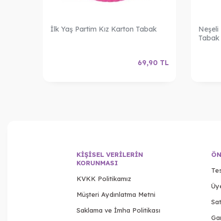
en
İlk Yaş Partim Kız Karton Tabak
Neşeli
Tabak
,00
TL
69,90
TL
KIŞISEL VERILERIN
ÖN
KORUNMASI
Tes
KVKK Politikamız
Üy
Müşteri Aydınlatma Metni
Sat
Saklama ve İmha Politikası
Gar