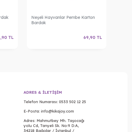
ardak
Neşeli Hayvanlar Pembe Karton
Küçük 
Bardak
,90
TL
69,90
TL
ADRES & İLETIŞIM
Telefon Numarası:
0533 502 12 25
E-Posta:
info@kikajoy.com
Adres: Mahmutbey Mh. Taşocağı
yolu Cd, Tanyeli Sk. No:9 D:A,
34218 Bağcılar / İstanbul /