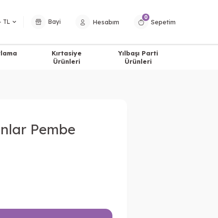
0
Hesabım
Sepetim
− TL
Bayi
tlama
Kırtasiye
Yılbaşı Parti
Ürünleri
Ürünleri
anlar Pembe