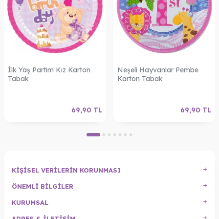
İlk Yaş Partim Kız Karton
Neşeli Hayvanlar Pembe
Tabak
Karton Tabak
69,90
TL
69,90
TL
KIŞISEL VERILERIN KORUNMASI
ÖNEMLI BILGILER
KURUMSAL
ADRES & İLETIŞIM