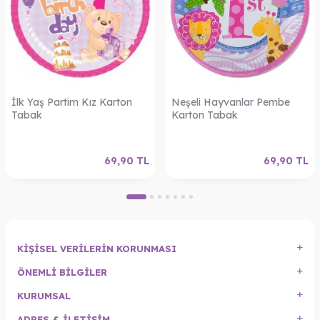
İlk Yaş Partim Kız Karton
Neşeli Hayvanlar Pembe
Tabak
Karton Tabak
69,90
TL
69,90
TL
KIŞISEL VERILERIN KORUNMASI
ÖNEMLI BILGILER
KURUMSAL
ADRES & İLETIŞIM