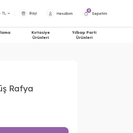
0
Hesabım
Sepetim
− TL
Bayi
tlama
Kırtasiye
Yılbaşı Parti
Ürünleri
Ürünleri
üş Rafya