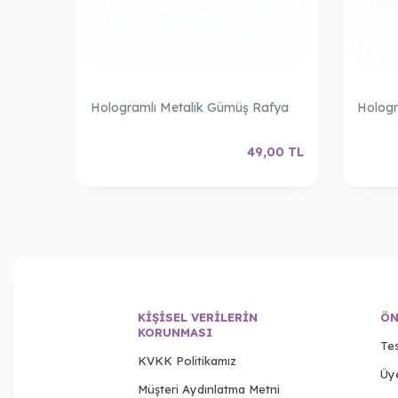
Hologramlı Metalik Gümüş Rafya
Hologr
,00
TL
49,00
TL
KIŞISEL VERILERIN
ÖN
KORUNMASI
Tes
KVKK Politikamız
Üy
Müşteri Aydınlatma Metni