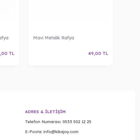
afya
Mavi Metalik Rafya
Mor M
,00
TL
49,00
TL
ADRES & İLETIŞIM
Telefon Numarası:
0533 502 12 25
E-Posta:
info@kikajoy.com