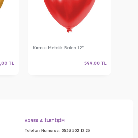
Kırmızı Metalik Balon 12"
Açık M
,00
TL
599,00
TL
ADRES & İLETIŞIM
Telefon Numarası:
0533 502 12 25