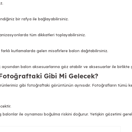
z.
iğiniz bir rafya ile bağlayabilirsiniz.
nizasyonlarda tüm dikkatleri toplayabilirsiniz.
rklı kutlamalarda gelen misafirlere balon dağıtabilirsiniz.
çısından balon aksesuarlarına göz atabilir ve aksesuarlar ile birlikte g
 Fotoğraftaki Gibi Mi Gelecek?
ürünlerimiz gibi fotoğraftaki görüntünün aynısıdır. Fotoğrafların tümü k
cektir.
 balonlar ile oynaması boğulma riskini doğurur. Yetişkin gözetimi gerekl