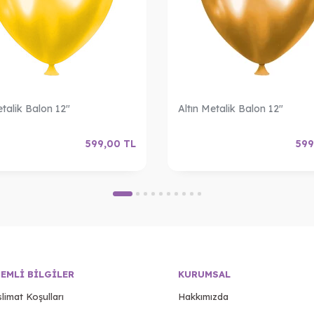
etalik Balon 12"
Altın Metalik Balon 12"
599,00
TL
599
EMLI BILGILER
KURUMSAL
limat Koşulları
Hakkımızda