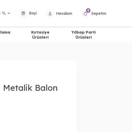
0
Hesabım
Sepetim
− TL
Bayi
tlama
Kırtasiye
Yılbaşı Parti
Ürünleri
Ürünleri
i Metalik Balon