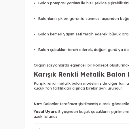
Balon pompası yardımı ile hızlı şekilde şişirebilirsini
Balonların şık bir görüntü sunması açısından beğend
Balon kemeri yapım seti tercih ederek, büyük orga
Balon çubukları tercih ederek, doğum günü ya da fa
Organizasyonlarda eğlenceli bir konsept oluşturmak a
Karışık Renkli Metalik Balon
Karışık renkli metalik balon modelimiz de diğer tüm 
küçük ton farklılıkları dışında birebir aynı üründür.
Not:
Balonlar tarafınıza şişirilmemiş olarak gönderile
Yasal Uyarı:
8 yaşından küçük çocukların şişirilmemiş
uzak tutunuz.