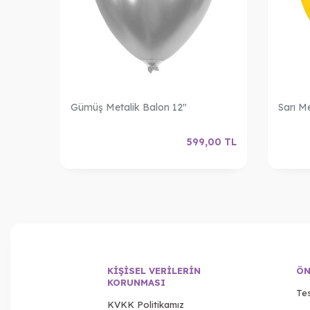
Gümüş Metalik Balon 12"
Sarı M
,00
TL
599,00
TL
KIŞISEL VERILERIN
ÖN
KORUNMASI
Tes
KVKK Politikamız