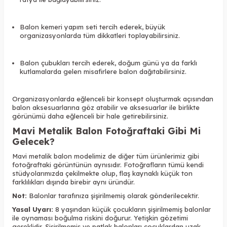
Balon kemeri yapım seti tercih ederek, büyük
organizasyonlarda tüm dikkatleri toplayabilirsiniz.
Balon çubukları tercih ederek, doğum günü ya da farklı
kutlamalarda gelen misafirlere balon dağıtabilirsiniz.
Organizasyonlarda eğlenceli bir konsept oluşturmak açısından
balon aksesuarlarına göz atabilir ve aksesuarlar ile birlikte
görünümü daha eğlenceli bir hale getirebilirsiniz.
Mavi Metalik Balon Fotoğraftaki Gibi Mi
Gelecek?
Mavi metalik balon modelimiz de diğer tüm ürünlerimiz gibi
fotoğraftaki görüntünün aynısıdır. Fotoğrafların tümü kendi
stüdyolarımızda çekilmekte olup, flaş kaynaklı küçük ton
farklılıkları dışında birebir aynı üründür.
Not:
Balonlar tarafınıza şişirilmemiş olarak gönderilecektir.
Yasal Uyarı:
8 yaşından küçük çocukların şişirilmemiş balonlar
ile oynaması boğulma riskini doğurur. Yetişkin gözetimi
gereklidir. Şişirilmemiş ve patlak balonları çocuklardan uzak