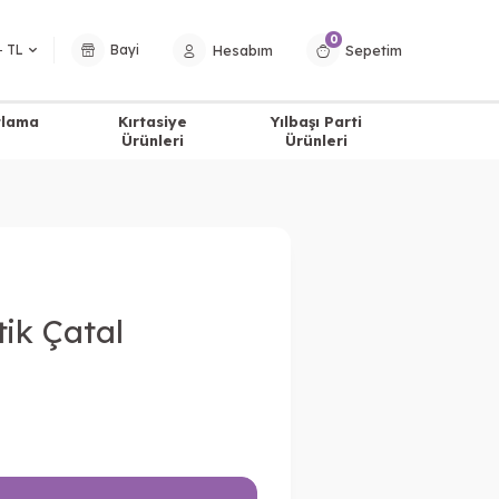
0
Hesabım
Sepetim
− TL
Bayi
tlama
Kırtasiye
Yılbaşı Parti
Ürünleri
Ürünleri
tik Çatal