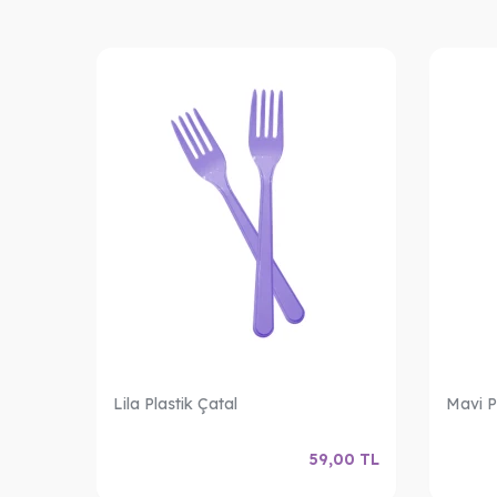
Lila Plastik Çatal
Mavi P
,00
TL
59,00
TL