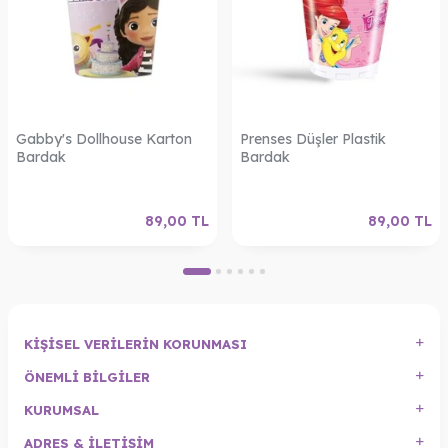
Gabby's Dollhouse Karton
Prenses Düşler Plastik
Bardak
Bardak
89,00
TL
89,00
TL
KIŞISEL VERILERIN KORUNMASI
ÖNEMLI BILGILER
KURUMSAL
ADRES & İLETIŞIM