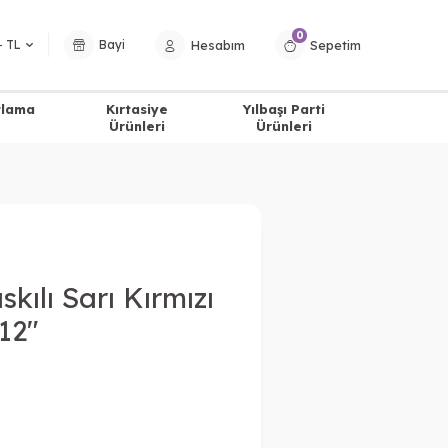
0
Hesabım
Sepetim
− TL
Bayi
tlama
Kırtasiye
Yılbaşı Parti
Ürünleri
Ürünleri
ılı Sarı Kırmızı
12"