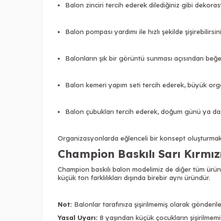
Balon zinciri tercih ederek dilediğiniz gibi dekoras
Balon pompası yardımı ile hızlı şekilde şişirebilirsini
Balonların şık bir görüntü sunması açısından beğend
Balon kemeri yapım seti tercih ederek, büyük orga
Balon çubukları tercih ederek, doğum günü ya da fa
Organizasyonlarda eğlenceli bir konsept oluşturmak a
Champion Baskılı Sarı Kırmız
Champion baskılı balon modelimiz de diğer tüm ürünle
küçük ton farklılıkları dışında birebir aynı üründür.
Not:
Balonlar tarafınıza şişirilmemiş olarak gönderile
Yasal Uyarı:
8 yaşından küçük çocukların şişirilmemiş