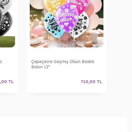
z
Çepeçevre Geçmiş Olsun Baskılı
FireFi
Balon 12"
,00
TL
710,00
TL