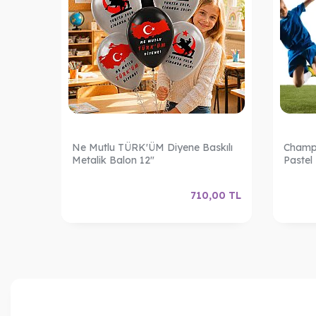
Ne Mutlu TÜRK'ÜM Diyene Baskılı
Champi
Metalik Balon 12"
Pastel
,00
TL
710,00
TL