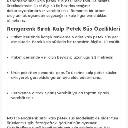
Rengarenk sıralı kalp petek süs özel renk tonu ile birlikte
üretilmektedir. Özel ölçüsü ile hazırlayacağınız
dekorasyonlarda yer verebilirsiniz. Romantik bir ortam
oluşturmak açısından seçeceğiniz kalp figürlerine dikkat
etmelisiniz.
Rengarenk Sıralı Kalp Petek Süs Özellikleri
Paket içerisinde karışık renklerde 6 adet kalp petek süs yer
almaktadır. Petek kalp süslerin bir tanesinin ölçüsü 10 cm'dir.
Paket içerisinde yer alan beyaz ip uzunluğu 2.2 metredir.
Ürün paketten demonte çıkar. İp üzerine kalp petek süsleri
ekleyerek görseldeki görüntüyü elde edebilirsiniz.
Perakende olarak sipariş verebilir ya da toptan sipariş
verebilirsiniz.
NOT:
Rengarenk
sıralı kalp petek süs modelimiz de diğer tüm
ürünlerimiz gibi fotoğraftaki görüntünün aynısıdır.
Fotoğrafların tümü kendi stüdyomuzda çekilmiş olup, flaş