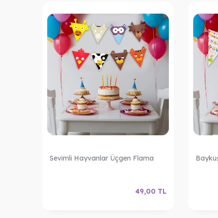
en
Sevimli Hayvanlar Üçgen Flama
Baykuş
,00
TL
49,00
TL