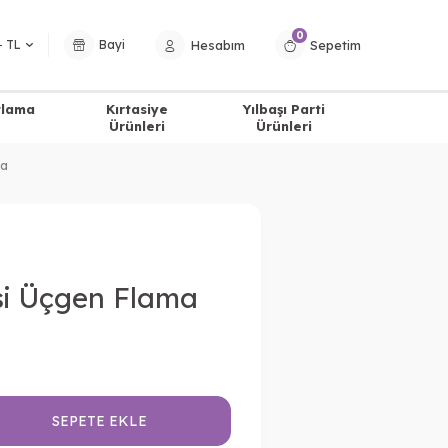
0
Hesabım
Sepetim
− TL
Bayi
tlama
Kırtasiye
Yılbaşı Parti
Ürünleri
Ürünleri
ma
si Üçgen Flama
SEPETE EKLE