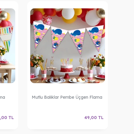
ama
Mutlu Balıklar Pembe Üçgen Flama
Mutlu
,00
TL
49,00
TL