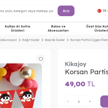
Ara
TR 
Kullan At Sofra
Balon ve
Özel Gün Ku
Ürünleri
Aksesuarları
Ürünleri
Dekorasyon
Kağıt Süsler
Bayrak Süsler
Korsan Partisi Üçgen Fla
Kikajoy
Korsan Parti
49,00
TL