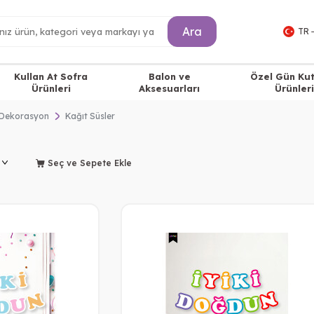
Ara
TR 
Kullan At Sofra
Balon ve
Özel Gün Ku
Ürünleri
Aksesuarları
Ürünleri
Dekorasyon
Kağıt Süsler
Seç ve Sepete Ekle