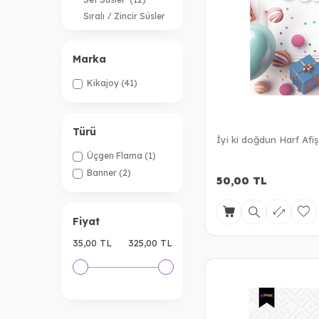
Sıralı / Zincir Süsler
(6)
Marka
Kikajoy
(41)
Türü
İyi ki doğdun Harf Afi
Üçgen Flama
(1)
Banner
(2)
50,00
TL
Fiyat
35,00 TL
325,00 TL