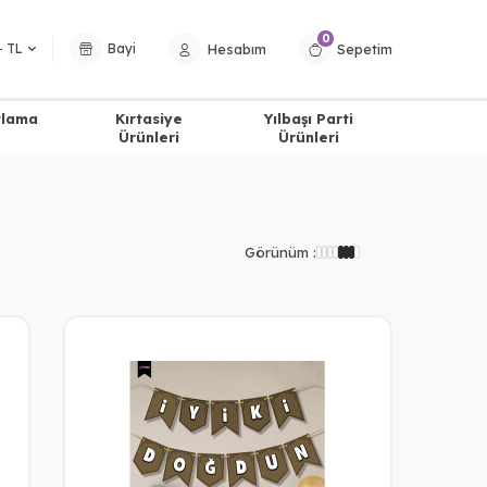
0
Hesabım
Sepetim
− TL
Bayi
tlama
Kırtasiye
Yılbaşı Parti
Ürünleri
Ürünleri
Görünüm :