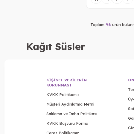
Toplam
96
ürün bulunm
Kağıt Süsler
KIŞISEL VERILERIN
ÖN
KORUNMASI
Tes
KVKK Politikamız
Üy
Müşteri Aydınlatma Metni
Sat
Saklama ve İmha Politikası
Gar
KVKK Başvuru Formu
Giz
Çerez Politikamız