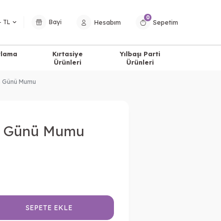
0
Hesabım
Sepetim
− TL
Bayi
tlama
Kırtasiye
Yılbaşı Parti
Ürünleri
Ürünleri
m Günü Mumu
m Günü Mumu
SEPETE EKLE