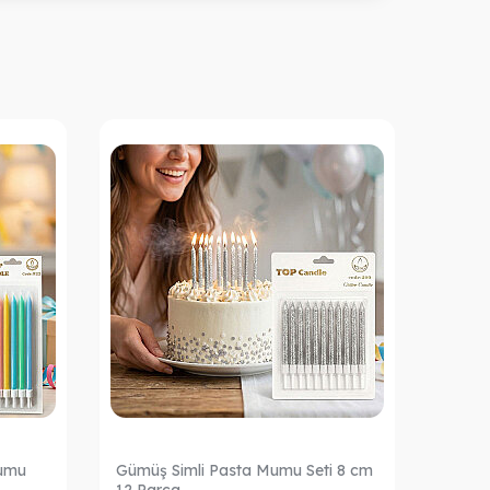
Mumu
Gümüş Simli Pasta Mumu Seti 8 cm
Altın 
12 Parça
Parça