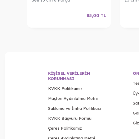
,00
TL
85,00
TL
KIŞISEL VERILERIN
ÖN
KORUNMASI
Tes
KVKK Politikamız
Üy
Müşteri Aydınlatma Metni
Sat
Saklama ve İmha Politikası
Gar
KVKK Başvuru Formu
Giz
Çerez Politikamız
Çerez Aydınlatma Metni