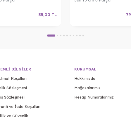
85,00
TL
79
EMLI BILGILER
KURUMSAL
limat Koşulları
Hakkımızda
elik Sözleşmesi
Mağazalarımız
ış Sözleşmesi
Hesap Numaralarımız
anti ve İade Koşulları
lilik ve Güvenlik