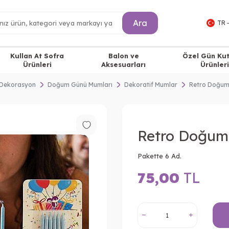
Ara
TR 
Kullan At Sofra
Balon ve
Özel Gün Ku
Ürünleri
Aksesuarları
Ürünleri
Dekorasyon
Doğum Günü Mumları
Dekoratif Mumlar
Retro Doğu
Retro Doğu
Pakette 6 Ad.
75,00
TL