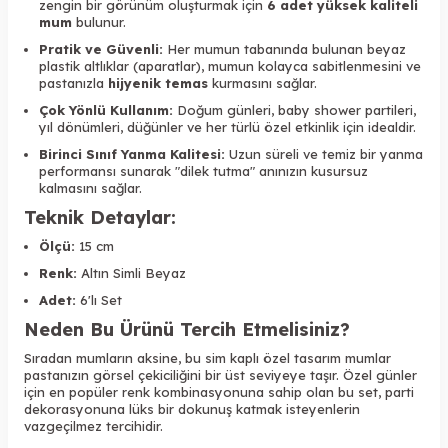
zengin bir görünüm oluşturmak için
6 adet yüksek kaliteli
mum
bulunur.
Pratik ve Güvenli:
Her mumun tabanında bulunan beyaz
plastik altlıklar (aparatlar), mumun kolayca sabitlenmesini ve
pastanızla
hijyenik temas
kurmasını sağlar.
Çok Yönlü Kullanım:
Doğum günleri, baby shower partileri,
yıl dönümleri, düğünler ve her türlü özel etkinlik için idealdir.
Birinci Sınıf Yanma Kalitesi:
Uzun süreli ve temiz bir yanma
performansı sunarak "dilek tutma" anınızın kusursuz
kalmasını sağlar.
Teknik Detaylar:
Ölçü:
15 cm
Renk:
Altın Simli Beyaz
Adet:
6'lı Set
Neden Bu Ürünü Tercih Etmelisiniz?
Sıradan mumların aksine, bu sim kaplı özel tasarım mumlar
pastanızın görsel çekiciliğini bir üst seviyeye taşır. Özel günler
için en popüler renk kombinasyonuna sahip olan bu set, parti
dekorasyonuna lüks bir dokunuş katmak isteyenlerin
vazgeçilmez tercihidir.