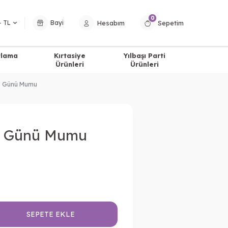
0
Hesabım
Sepetim
− TL
Bayi
tlama
Kırtasiye
Yılbaşı Parti
Ürünleri
Ürünleri
m Günü Mumu
m Günü Mumu
SEPETE EKLE