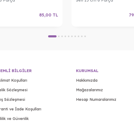
85,00
TL
79
EMLI BILGILER
KURUMSAL
limat Koşulları
Hakkımızda
elik Sözleşmesi
Mağazalarımız
ış Sözleşmesi
Hesap Numaralarımız
anti ve İade Koşulları
lilik ve Güvenlik