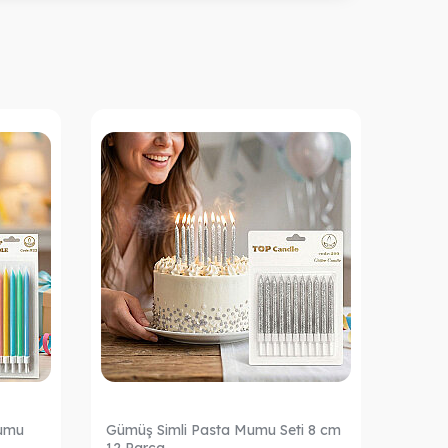
Mumu
Gümüş Simli Pasta Mumu Seti 8 cm
Altın 
12 Parça
Parça