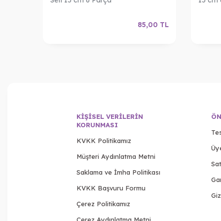
,00
TL
85,00
TL
KIŞISEL VERILERIN
ÖN
KORUNMASI
Tes
KVKK Politikamız
Üy
Müşteri Aydınlatma Metni
Sat
Saklama ve İmha Politikası
Gar
KVKK Başvuru Formu
Giz
Çerez Politikamız
Çerez Aydınlatma Metni