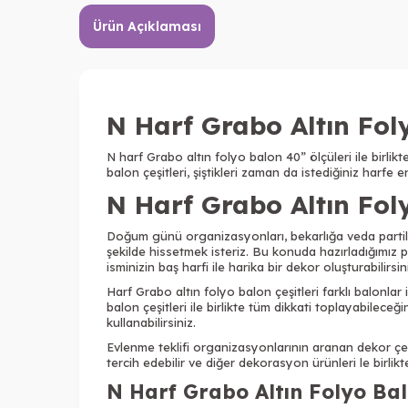
Ürün Açıklaması
N Harf Grabo Altın Fol
N harf Grabo altın folyo balon 40” ölçüleri ile birlik
balon çeşitleri, şiştikleri zaman da istediğiniz harfe 
N Harf Grabo Altın Fol
Doğum günü organizasyonları, bekarlığa veda partiler
şekilde hissetmek isteriz. Bu konuda hazırladığımız 
isminizin baş harfi ile harika bir dekor oluşturabilirsin
Harf Grabo altın folyo balon çeşitleri farklı balonla
balon çeşitleri ile birlikte tüm dikkati toplayabilece
kullanabilirsiniz.
Evlenme teklifi organizasyonlarının aranan dekor çeşi
tercih edebilir ve diğer dekorasyon ürünleri le birlikte
N Harf Grabo Altın Folyo Bal