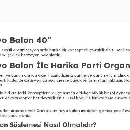
yo Balon 40”
te çeşitli organizasyonlarda harika bir konsept oluşturabilirsiniz. Renk 
en iyi şekilde benzeyen balonlardır.
yo Balon İle Harika Parti Organ
i ve bunun dışında diğer hazırladığımız partilerde günün yıldızı olmak, 
parti kadar dekorasyon da son derece büyük bir önem taşımaktadır. Harf 
iz.
r ile birlikte farklı konseptlerin oluşmasında oldukça büyük bir rol oyna
ğiniz dekorasyonlar hazırlayabilirsiniz. Özel boyu ile birlikte hem duvar
tleri arasında harf Grabo altın folyo balon modelleri gelmektedir. Sevdi
 kullanabilirsiniz.
on Süslemesi Nasıl Olmalıdır?