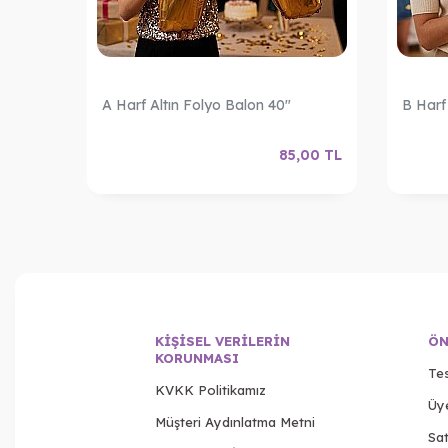
A Harf Altın Folyo Balon 40"
B Harf
,00
TL
85,00
TL
KIŞISEL VERILERIN
ÖN
KORUNMASI
Tes
KVKK Politikamız
Üy
Müşteri Aydınlatma Metni
Sat