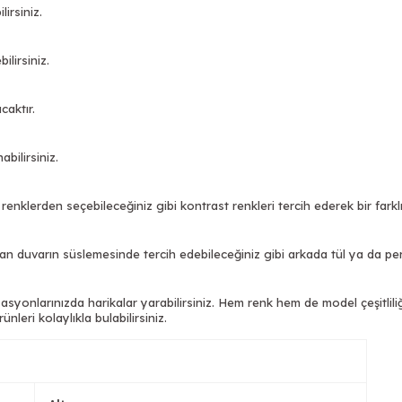
lirsiniz.
lirsiniz.
caktır.
abilirsiniz.
nklerden seçebileceğiniz gibi kontrast renkleri tercih ederek bir farklılı
 duvarın süslemesinde tercih edebileceğiniz gibi arkada tül ya da perde 
izasyonlarınızda harikalar yarabilirsiniz. Hem renk hem de model çeşitli
ünleri kolaylıkla bulabilirsiniz.