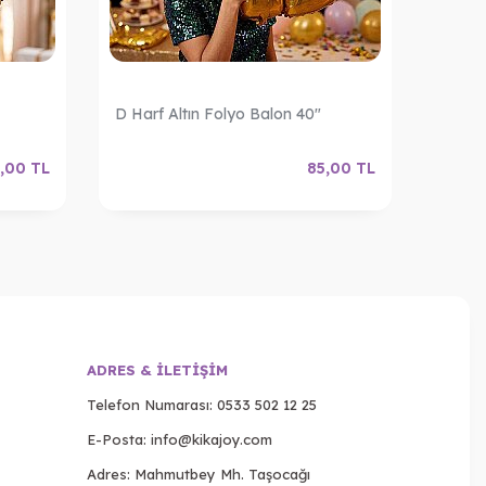
D Harf Altın Folyo Balon 40"
E Harf
,00
TL
85,00
TL
ADRES & İLETIŞIM
Telefon Numarası:
0533 502 12 25
E-Posta:
info@kikajoy.com
Adres: Mahmutbey Mh. Taşocağı