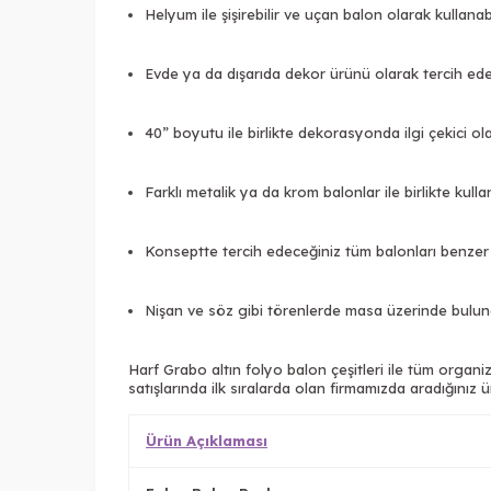
Helyum ile şişirebilir ve uçan balon olarak kullanabi
Evde ya da dışarıda dekor ürünü olarak tercih edebi
40” boyutu ile birlikte dekorasyonda ilgi çekici ola
Farklı metalik ya da krom balonlar ile birlikte kullan
Konseptte tercih edeceğiniz tüm balonları benzer re
Nişan ve söz gibi törenlerde masa üzerinde bulunan
Harf Grabo altın folyo balon çeşitleri ile tüm organ
satışlarında ilk sıralarda olan firmamızda aradığınız ür
Ürün Açıklaması