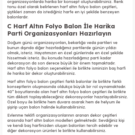
organizasyonlarda harika bir konsept oluşturabilirsiniz. Renk
tonu özel olarak belirlenen harf
altın folyo balon çeşitleri,
şiştikleri zaman da istediğiniz harfe en iyi şekilde benzeyen
balonlardır.
C Harf Altın Folyo Balon İle Harika
Parti Organizasyonları Hazırlayın
Doğum günü organizasyonları, bekarlığa veda partileri ve
bunun dışında diğer hazırladığımız partilerde günün yıldızı
olmak, isteriz. Hayatımızın en özel günlerinde en özel şekilde
hissetmek isteriz. Bu konuda hazırladığımız parti kadar
dekorasyon da son derece büyük bir önem taşımaktadır.
Harf
altın
folyo balon seçenekleri ile birlikte isminizin baş harfi
ile harika bir dekor oluşturabilirsiniz.
Harf altın folyo balon çeşitleri farklı balonlar ile birlikte farklı
konseptlerin oluşmasında oldukça büyük bir rol oynamaktadır.
40” boyutlarında olan harf altın
folyo balon çeşitleri ile birlikte
tüm dikkati toplayabileceğiniz dekorasyonlar hazırlayabilirsiniz.
Özel boyu ile birlikte hem duvara asarak hem de helyum ile
şişirip uçan balon halinde kullanabilirsiniz.
Evlenme teklifi organizasyonlarının aranan dekor çeşitleri
arasında harf
altın
balon modelleri gelmektedir. Sevdiğiniz kişi
ve kendi baş harfinizden oluşan balonları tercih edebilir ve
diğer dekorasyon ürünleri le birlikte kullanabilirsiniz.