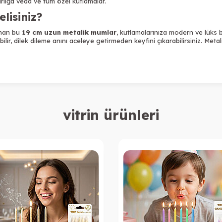
lığa veda ve tüm özel kutlamalar.
lisiniz?
anan bu
19 cm uzun metalik mumlar
, kutlamalarınıza modern ve lüks
ilir, dilek dileme anını aceleye getirmeden keyfini çıkarabilirsiniz. Met
vitrin ürünleri