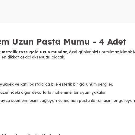
 cm Uzun Pasta Mumu - 4 Adet
k
metalik rose gold uzun mumlar
, özel günlerinizi unutulmaz kılmak 
n en dikkat çekici aksesuarı olacak.
ksek ve katlı pastalarda bile estetik bir görünüm sergiler.
 üzerindeki diğer dekorlarla mükemmel bir uyum yakalar.
yca sabitlenmesini sağlayan ve mumun pasta ile temasını engelleyen ş