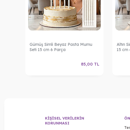
Pasta
Gümüş Simli Beyaz Pasta Mumu
Altın 
Seti 15 cm 6 Parça
15 cm 
,00
TL
85,00
TL
KIŞISEL VERILERIN
ÖN
KORUNMASI
Tes