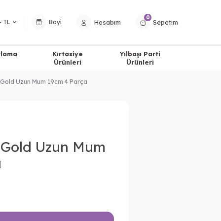
0
Hesabım
Sepetim
− TL
Bayi
tlama
Kırtasiye
Yılbaşı Parti
Ürünleri
Ürünleri
e Gold Uzun Mum 19cm 4 Parça
e Gold Uzun Mum
a