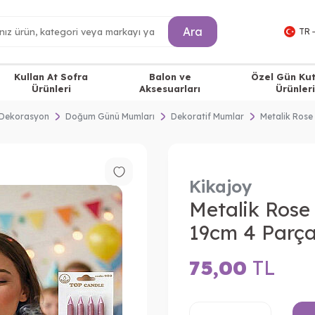
Ara
TR 
Kullan At Sofra
Balon ve
Özel Gün Ku
Ürünleri
Aksesuarları
Ürünleri
Dekorasyon
Doğum Günü Mumları
Dekoratif Mumlar
Metalik Ros
Kikajoy
Metalik Ros
19cm 4 Parç
75,00
TL