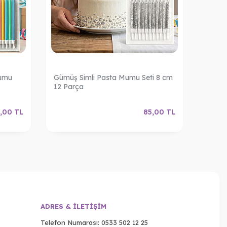
Mumu
Gümüş Simli Pasta Mumu Seti 8 cm
Altın 
12 Parça
Parça
,00
TL
85,00
TL
ADRES & İLETIŞIM
Telefon Numarası:
0533 502 12 25