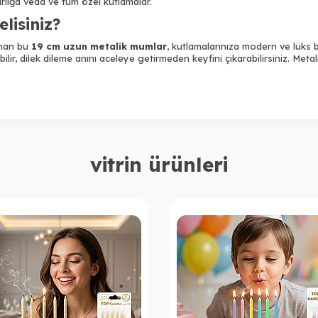
lığa veda ve tüm özel kutlamalar.
lisiniz?
anan bu
19 cm uzun metalik mumlar
, kutlamalarınıza modern ve lüks
ilir, dilek dileme anını aceleye getirmeden keyfini çıkarabilirsiniz. Met
vitrin ürünleri