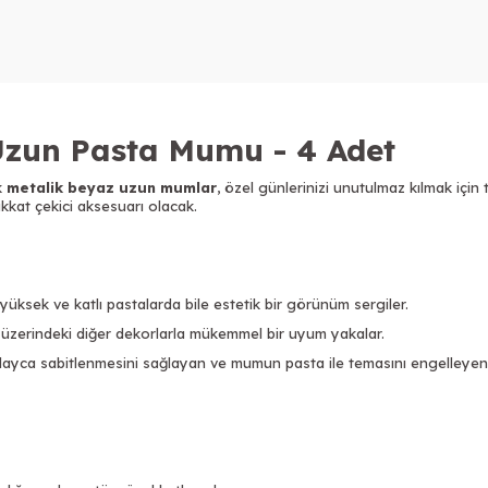
Uzun Pasta Mumu - 4 Adet
k
metalik beyaz uzun mumlar
, özel günlerinizi unutulmaz kılmak içi
dikkat çekici aksesuarı olacak.
ksek ve katlı pastalarda bile estetik bir görünüm sergiler.
 üzerindeki diğer dekorlarla mükemmel bir uyum yakalar.
yca sabitlenmesini sağlayan ve mumun pasta ile temasını engelleyen ş