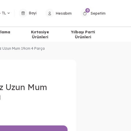
0
Hesabım
Sepetim
− TL
Bayi
tlama
Kırtasiye
Yılbaşı Parti
Ürünleri
Ürünleri
az Uzun Mum 19cm 4 Parça
az Uzun Mum
a