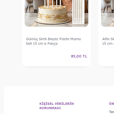
Pasta
Gümüş Simli Beyaz Pasta Mumu
Altın 
Seti 15 cm 6 Parça
15 cm 
,00
TL
85,00
TL
KIŞISEL VERILERIN
ÖN
KORUNMASI
Tes