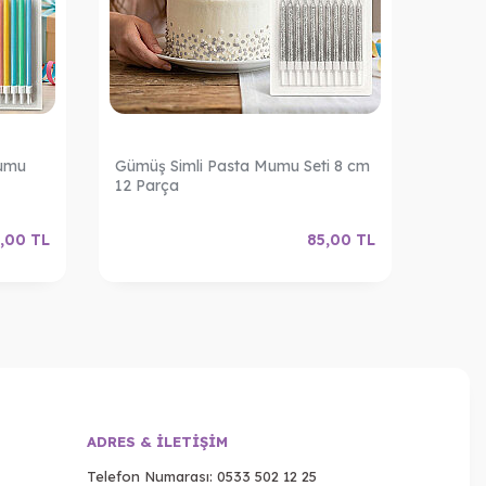
Mumu
Gümüş Simli Pasta Mumu Seti 8 cm
Altın 
12 Parça
Parça
,00
TL
85,00
TL
ADRES & İLETIŞIM
Telefon Numarası:
0533 502 12 25