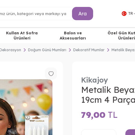
Ara
TR 
Kullan At Sofra
Balon ve
Özel Gün Ku
Ürünleri
Aksesuarları
Ürünleri
Dekorasyon
Doğum Günü Mumları
Dekoratif Mumlar
Metalik Bey
Kikajoy
Metalik Bey
19cm 4 Parç
79,00
TL