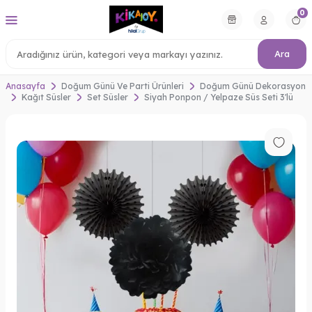
0
Ara
Anasayfa
Doğum Günü Ve Parti Ürünleri
Doğum Günü Dekorasyon
Kağıt Süsler
Set Süsler
Siyah Ponpon / Yelpaze Süs Seti 3'lü