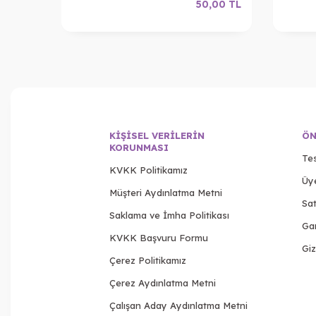
,00
TL
50,00
TL
KIŞISEL VERILERIN
ÖN
KORUNMASI
Tes
KVKK Politikamız
Üy
Müşteri Aydınlatma Metni
Sat
Saklama ve İmha Politikası
Gar
KVKK Başvuru Formu
Giz
Çerez Politikamız
Çerez Aydınlatma Metni
Çalışan Aday Aydınlatma Metni