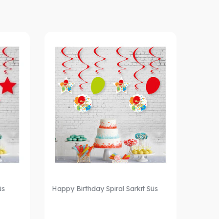
üs
Happy Birthday Spiral Sarkıt Süs
Happy
Sarkıt