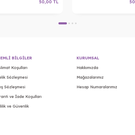
50,00
TL
50
EMLI BILGILER
KURUMSAL
limat Koşulları
Hakkımızda
elik Sözleşmesi
Mağazalarımız
ış Sözleşmesi
Hesap Numaralarımız
anti ve İade Koşulları
lilik ve Güvenlik