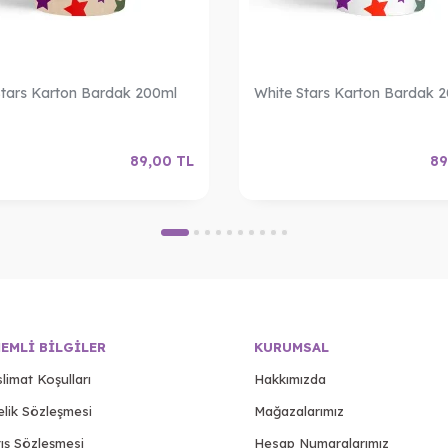
Stars Karton Bardak 200ml
White Stars Karton Bardak 
89,00
TL
89
EMLI BILGILER
KURUMSAL
limat Koşulları
Hakkımızda
elik Sözleşmesi
Mağazalarımız
ış Sözleşmesi
Hesap Numaralarımız