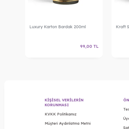
n
Luxury Karton Bardak 200ml
Kraft 
,90
TL
99,00
TL
KIŞISEL VERILERIN
ÖN
KORUNMASI
Tes
KVKK Politikamız
Üy
Müşteri Aydınlatma Metni
Sat