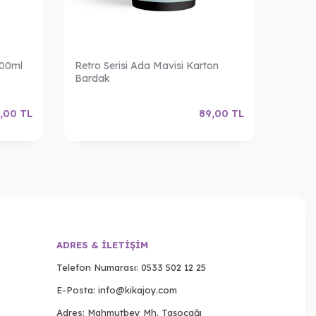
200ml
Retro Serisi Ada Mavisi Karton
Retro 
Bardak
Barda
,00
TL
89,00
TL
ADRES & İLETIŞIM
Telefon Numarası:
0533 502 12 25
E-Posta:
info@kikajoy.com
Adres: Mahmutbey Mh. Taşocağı