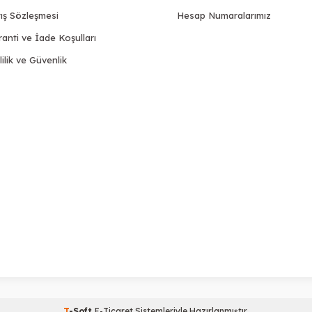
ış Sözleşmesi
Hesap Numaralarımız
anti ve İade Koşulları
lilik ve Güvenlik
T
-Soft
E-Ticaret
Sistemleriyle Hazırlanmıştır.