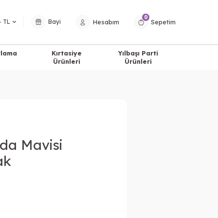
0
Hesabım
Sepetim
− TL
Bayi
tlama
Kırtasiye
Yılbaşı Parti
Ürünleri
Ürünleri
Ada Mavisi
ak