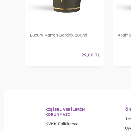
n
Luxury Karton Bardak 200ml
Kraft 
,90
TL
99,00
TL
KIŞISEL VERILERIN
ÖN
KORUNMASI
Tes
KVKK Politikamız
Üy