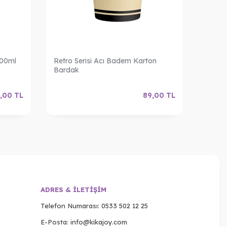
200ml
Retro Serisi Acı Badem Karton
Retro 
Bardak
Barda
,00
TL
89,00
TL
ADRES & İLETIŞIM
Telefon Numarası:
0533 502 12 25
E-Posta:
info@kikajoy.com