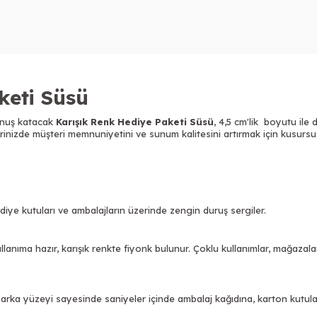
keti Süsü
unuş katacak
Karışık Renk Hediye Paketi Süsü
, 4,5 cm'lik boyutu ile
nizde müşteri memnuniyetini ve sunum kalitesini artırmak için kusursuz
diye kutuları ve ambalajların üzerinde zengin duruş sergiler.
anıma hazır, karışık renkte fiyonk bulunur. Çoklu kullanımlar, mağazalar
arka yüzeyi sayesinde saniyeler içinde ambalaj kağıdına, karton kutula