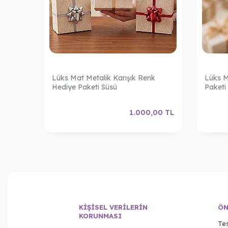
k
Lüks Mat Metalik Karışık Renk
Lüks M
Hediye Paketi Süsü
Paketi
,00
TL
1.000,00
TL
KIŞISEL VERILERIN
ÖN
KORUNMASI
Tes