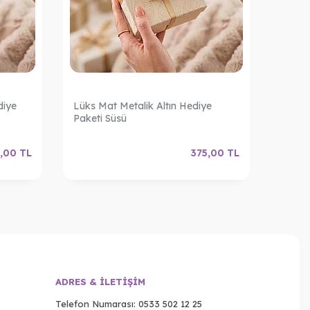
diye
Lüks Mat Metalik Altın Hediye
Lüks M
Paketi Süsü
Paketi
,00
TL
375,00
TL
ADRES & İLETIŞIM
Telefon Numarası:
0533 502 12 25