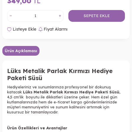
349,00
TL
SEPETE EKLE
Listeye Ekle
Fiyat Alarmı
Ürün Açıklaması
Lüks Metalik Parlak Kırmızı Hediye
Paketi Süsü
Hediyeleriniz ve sunumlarınıza profesyonel bir dokunuş
katacak
Lüks Metalik Parlak Kırmızı Hediye Paketi Süsü
,
4,5 cm'lik boyutu ile dikkatleri üzerine çeker. Hem özel gün
kutlamalarınızda hem de e-ticaret kargo gönderimlerinizde
müşteri memnuniyetini ve sunum kalitesini artırmak için
kusursuz bir tamamlayıcıdır.
Ürün Özellikleri ve Avantajlar