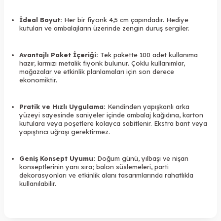
İdeal Boyut:
Her bir fiyonk 4,5 cm çapındadır. Hediye
kutuları ve ambalajların üzerinde zengin duruş sergiler.
Avantajlı Paket İçeriği:
Tek pakette 100 adet kullanıma
hazır, kırmızı metalik fiyonk bulunur. Çoklu kullanımlar,
mağazalar ve etkinlik planlamaları için son derece
ekonomiktir.
Pratik ve Hızlı Uygulama:
Kendinden yapışkanlı arka
yüzeyi sayesinde saniyeler içinde ambalaj kağıdına, karton
kutulara veya poşetlere kolayca sabitlenir. Ekstra bant veya
yapıştırıcı uğraşı gerektirmez.
Geniş Konsept Uyumu:
Doğum günü, yılbaşı ve nişan
konseptlerinin yanı sıra; balon süslemeleri, parti
dekorasyonları ve etkinlik alanı tasarımlarında rahatlıkla
kullanılabilir.