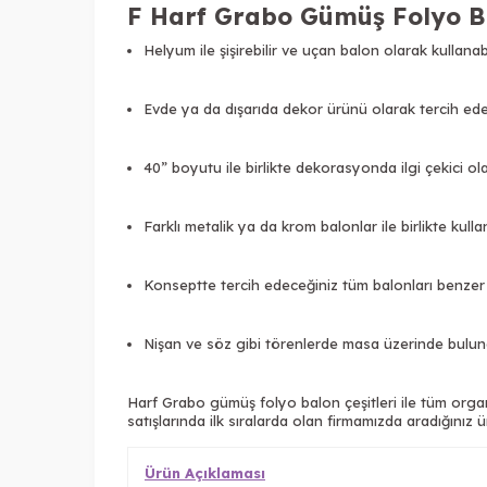
F Harf Grabo Gümüş Folyo Ba
Helyum ile şişirebilir ve uçan balon olarak kullanabi
Evde ya da dışarıda dekor ürünü olarak tercih edebi
40” boyutu ile birlikte dekorasyonda ilgi çekici ola
Farklı metalik ya da krom balonlar ile birlikte kullan
Konseptte tercih edeceğiniz tüm balonları benzer re
Nişan ve söz gibi törenlerde masa üzerinde bulunan
Harf Grabo gümüş folyo balon çeşitleri ile tüm organ
satışlarında ilk sıralarda olan firmamızda aradığınız ür
Ürün Açıklaması