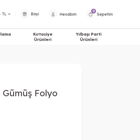
0
Hesabım
Sepetim
− TL
Bayi
tlama
Kırtasiye
Yılbaşı Parti
Ürünleri
Ürünleri
o Gümüş Folyo