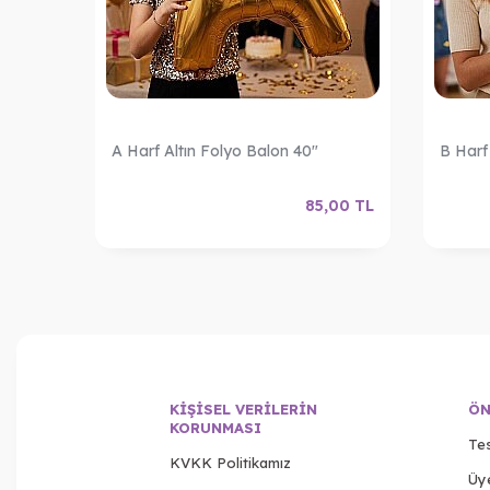
A Harf Altın Folyo Balon 40"
B Harf
,00
TL
85,00
TL
KIŞISEL VERILERIN
ÖN
KORUNMASI
Tes
KVKK Politikamız
Üy