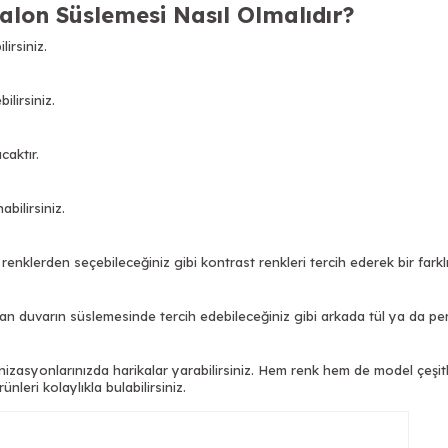
lon Süslemesi Nasıl Olmalıdır?
lirsiniz.
lirsiniz.
caktır.
abilirsiniz.
nklerden seçebileceğiniz gibi kontrast renkleri tercih ederek bir farklılı
 duvarın süslemesinde tercih edebileceğiniz gibi arkada tül ya da perde 
izasyonlarınızda harikalar yarabilirsiniz. Hem renk hem de model çeşit
ünleri kolaylıkla bulabilirsiniz.