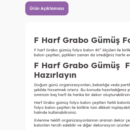
Ürün Açıklaması
F Harf Grabo Gümüş F
F harf Grabo gümüş folyo balon 40” ölçüleri ile birl
balon çeşitleri, şiştikleri zaman da istediğiniz harfe 
F Harf Grabo Gümüş Fo
Hazırlayın
Doğum günü organizasyonları, bekarlığa veda partiler
şekilde hissetmek isteriz. Bu konuda hazırladığımız
isminizin baş harfi ile harika bir dekor oluşturabilirsin
Harf Grabo gümüş folyo balon çeşitleri farklı balonl
folyo balon çeşitleri ile birlikte tüm dikkati toplaya
halinde kullanabilirsiniz.
Evlenme teklifi organizasyonlarının aranan dekor çeş
balonları tercih edebilir ve diğer dekorasyon ürünleri l