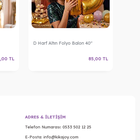
D Harf Altın Folyo Balon 40"
E Harf
,00
TL
85,00
TL
ADRES & İLETIŞIM
Telefon Numarası:
0533 502 12 25
E-Posta:
info@kikajoy.com