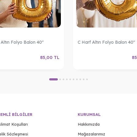
 Altın Folyo Balon 40"
C Harf Altın Folyo Balon 40"
85,00
TL
85
EMLI BILGILER
KURUMSAL
limat Koşulları
Hakkımızda
elik Sözleşmesi
Mağazalarımız