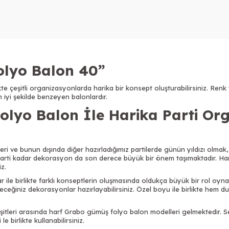
olyo Balon 40”
ikte çeşitli organizasyonlarda harika bir konsept oluşturabilirsiniz. Re
en iyi şekilde benzeyen balonlardır.
lyo Balon İle Harika Parti Org
i ve bunun dışında diğer hazırladığımız partilerde günün yıldızı olmak, 
 parti kadar dekorasyon da son derece büyük bir önem taşımaktadır. Har
iz.
ar ile birlikte farklı konseptlerin oluşmasında oldukça büyük bir rol o
bileceğiniz dekorasyonlar hazırlayabilirsiniz. Özel boyu ile birlikte hem
itleri arasında harf Grabo gümüş folyo balon modelleri gelmektedir. Se
e birlikte kullanabilirsiniz.