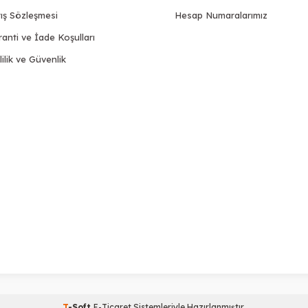
ış Sözleşmesi
Hesap Numaralarımız
anti ve İade Koşulları
lilik ve Güvenlik
T
-Soft
E-Ticaret
Sistemleriyle Hazırlanmıştır.