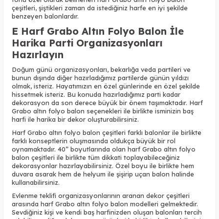
çeşitleri, şiştikleri zaman da istediğiniz harfe en iyi şekilde
benzeyen balonlardır.
E Harf Grabo Altın Folyo Balon İle
Harika Parti Organizasyonları
Hazırlayın
Doğum günü organizasyonları, bekarlığa veda partileri ve
bunun dışında diğer hazırladığımız partilerde günün yıldızı
olmak, isteriz. Hayatımızın en özel günlerinde en özel şekilde
hissetmek isteriz. Bu konuda hazırladığımız parti kadar
dekorasyon da son derece büyük bir önem taşımaktadır. Harf
Grabo altın folyo balon seçenekleri ile birlikte isminizin baş
harfi ile harika bir dekor oluşturabilirsiniz.
Harf Grabo altın folyo balon çeşitleri farklı balonlar ile birlikte
farklı konseptlerin oluşmasında oldukça büyük bir rol
oynamaktadır. 40” boyutlarında olan harf Grabo altın folyo
balon çeşitleri ile birlikte tüm dikkati toplayabileceğiniz
dekorasyonlar hazırlayabilirsiniz. Özel boyu ile birlikte hem
duvara asarak hem de helyum ile şişirip uçan balon halinde
kullanabilirsiniz.
Evlenme teklifi organizasyonlarının aranan dekor çeşitleri
arasında harf Grabo altın folyo balon modelleri gelmektedir.
Sevdiğiniz kişi ve kendi baş harfinizden oluşan balonları tercih