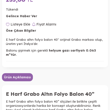
Tükendi
Gelince Haber Ver
Listeye Ekle
Fiyat Alarmı
Öne Çıkan Bilgiler
E harf Grabo altın folyo balon 40" orijinal Grabo markası olup,
üretim yeri İtalya'dır.
Balonu şişirmek için gerekli
helyum gazı sarfiyatı 0.063
m³'tür.
Ürün Açıklaması
E Harf Grabo Altın Folyo Balon 40”
E harf Grabo altın folyo balon 40” ölçüleri ile birlikte çeşitli
organizasyonlarda harika bir konsept oluşturabilirsiniz. Renk
tonu özel olarak belirlenen harf Grabo altın folyo balon