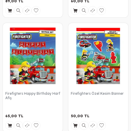
89,00
TL
60,00
TL
Firefigters Happy Birthday Harf
Firefighters Özel Kesim Banner
Afiş
65,00
TL
50,00
TL