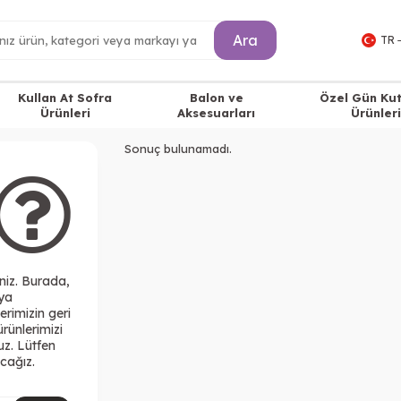
Ara
TR 
Kullan At Sofra
Balon ve
Özel Gün Ku
Ürünleri
Aksesuarları
Ürünleri
Sonuç bulunamadı.
niz. Burada,
eya
erimizin geri
ürünlerimizi
uz. Lütfen
cağız.