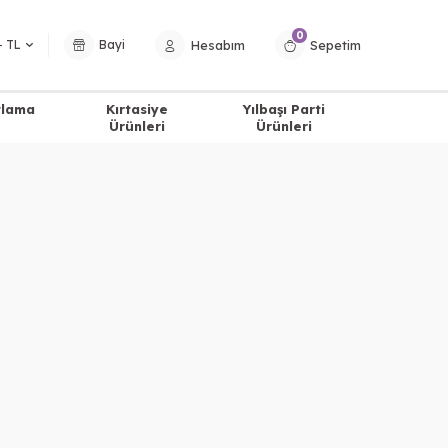
0
Hesabım
Sepetim
− TL
Bayi
tlama
Kırtasiye
Yılbaşı Parti
Ürünleri
Ürünleri