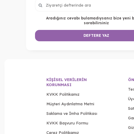
Aradığınız cevabı bulamadıysanız bize yeni b
sorabilirsiniz
DEFTERE YAZ
KIŞISEL VERILERIN
ÖN
KORUNMASI
Tes
KVKK Politikamız
Üy
Müşteri Aydınlatma Metni
Sat
Saklama ve İmha Politikası
Gar
KVKK Başvuru Formu
Giz
Çerez Politikamız