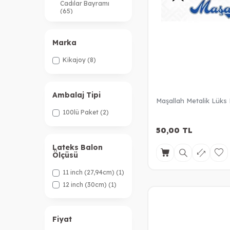
Cadılar Bayramı
(65)
Dini Günler
(40)
Kına & Nişan &
Marka
Düğün
(8)
Kikajoy
(8)
Ambalaj Tipi
Maşallah Metalik Lüks K
100lü Paket
(2)
50,00
TL
Lateks Balon
Ölçüsü
11 inch (27,94cm)
(1)
12 inch (30cm)
(1)
Fiyat