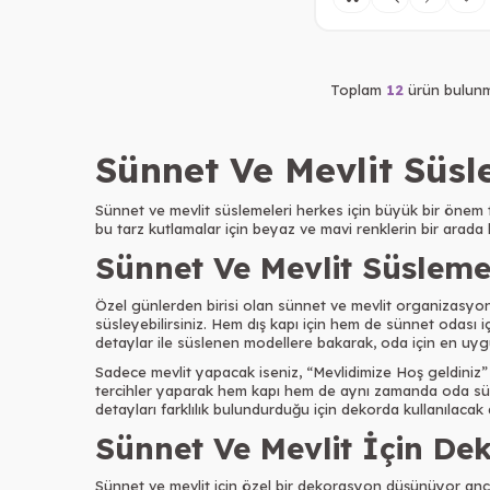
Toplam
12
ürün bulunm
Sünnet Ve Mevlit Süsl
Sünnet ve mevlit süslemeleri herkes için büyük bir önem t
bu tarz kutlamalar için beyaz ve mavi renklerin bir arad
Sünnet Ve Mevlit Süsleme
Özel günlerden birisi olan sünnet ve mevlit organizasyonl
süsleyebilirsiniz. Hem dış kapı için hem de sünnet odası iç
detaylar ile süslenen modellere bakarak, oda için en uygun
Sadece mevlit yapacak iseniz, “Mevlidimize Hoş geldiniz” t
tercihler yaparak hem kapı hem de aynı zamanda oda süslem
detayları farklılık bulundurduğu için dekorda kullanılacak 
Sünnet Ve Mevlit İçin De
Sünnet ve mevlit için özel bir dekorasyon düşünüyor an