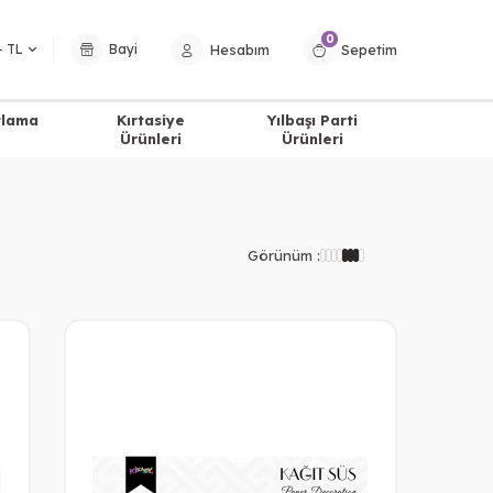
0
Hesabım
Sepetim
− TL
Bayi
tlama
Kırtasiye
Yılbaşı Parti
Ürünleri
Ürünleri
Görünüm :