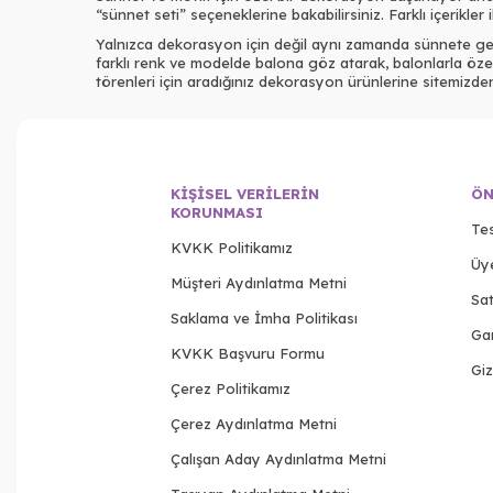
“sünnet seti” seçeneklerine bakabilirsiniz. Farklı içerikler
Yalnızca dekorasyon için değil aynı zamanda sünnete gele
farklı renk ve modelde balona göz atarak, balonlarla özel 
törenleri için aradığınız dekorasyon ürünlerine sitemizden k
KIŞISEL VERILERIN
ÖN
KORUNMASI
Tes
KVKK Politikamız
Üy
Müşteri Aydınlatma Metni
Sat
Saklama ve İmha Politikası
Gar
KVKK Başvuru Formu
Giz
Çerez Politikamız
Çerez Aydınlatma Metni
Çalışan Aday Aydınlatma Metni