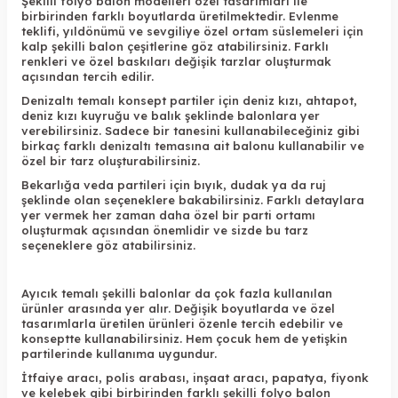
Şekilli folyo balon modelleri özel tasarımları ile
birbirinden farklı boyutlarda üretilmektedir. Evlenme
teklifi, yıldönümü ve sevgiliye özel ortam süslemeleri için
kalp şekilli balon çeşitlerine göz atabilirsiniz. Farklı
renkleri ve özel baskıları değişik tarzlar oluşturmak
açısından tercih edilir.
Denizaltı temalı konsept partiler için deniz kızı, ahtapot,
deniz kızı kuyruğu ve balık şeklinde balonlara yer
verebilirsiniz. Sadece bir tanesini kullanabileceğiniz gibi
birkaç farklı denizaltı temasına ait balonu kullanabilir ve
özel bir tarz oluşturabilirsiniz.
Bekarlığa veda partileri için bıyık, dudak ya da ruj
şeklinde olan seçeneklere bakabilirsiniz. Farklı detaylara
yer vermek her zaman daha özel bir parti ortamı
oluşturmak açısından önemlidir ve sizde bu tarz
seçeneklere göz atabilirsiniz.
Ayıcık temalı şekilli balonlar da çok fazla kullanılan
ürünler arasında yer alır. Değişik boyutlarda ve özel
tasarımlarla üretilen ürünleri özenle tercih edebilir ve
konseptte kullanabilirsiniz. Hem çocuk hem de yetişkin
partilerinde kullanıma uygundur.
İtfaiye aracı, polis arabası, inşaat aracı, papatya, fiyonk
ve kelebek gibi birbirinden farklı şekilli folyo balon