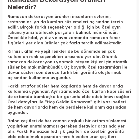
Nelerdir?
Ramazan dekorasyon ürünleri insanların evlerini,
restoranları ya da kursları süslemeleri açısından tercih
edilir. Birçok farklı seçenek yer aldığı için bu özel ayın
ruhunu yansıtabilecek parçaları bulmak mümkündür.
Öncelikle hilal, yıldız ve aynı zamanda ramazan feneri
figürleri yer alan ürünler çok fazla tercih edilmektedir.
Kırmızı, altın ve yeşil renkler de bu dönemde en çok
kullanılan renk seçenekleri arasında yer alır. Otantik
ramazan dekorasyonu yapmak isteyen kişiler için otantik
süsler bulmak mümkündür. Üç boyutlu özel tasarımları ile
duvar süsleri son derece farklı bir görüntü oluşturmak
açısından kullanıma uygundur.
Farklı strafor süsler hem kapılarda hem de duvarlarda
kullanıma uygundur. Aynı zamanda özel karton kapı süsleri
de ortamda bambaşka bir görüntü elde edebilmeyi sağlar.
Özel detayları ile “Hoş Geldin Ramazan” gibi yazı setleri
de hem duvarlarda hem de perdelere kullanım açısından
uygundur.
Balon çeşitleri de her zaman coşkulu bir ortam süslemesi
yapılırken unutulmaması gereken detaylar arasında yer
alır. Farklı Ramazan led ışık çeşitleri de özel bir görüntü
elde edebilmek açısından tercih edilen ürün çeşitleri