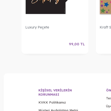
li
Luxury Peçete
Kraft 
,00
TL
99,00
TL
KIŞISEL VERILERIN
ÖN
KORUNMASI
Tes
KVKK Politikamız
Üy
Müşteri Aydınlatma Metni