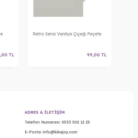
te
Retro Serisi Vanilya Çiçeği Peçete
Retro 
,00
TL
99,00
TL
ADRES & İLETIŞIM
Telefon Numarası:
0533 502 12 25
E-Posta:
info@kikajoy.com