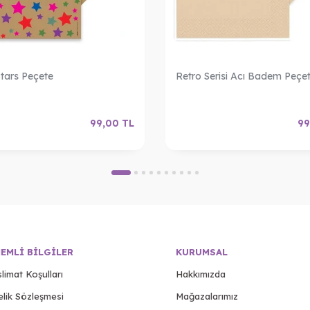
Stars Peçete
Retro Serisi Acı Badem Peçe
99,00
TL
99
EMLI BILGILER
KURUMSAL
limat Koşulları
Hakkımızda
elik Sözleşmesi
Mağazalarımız