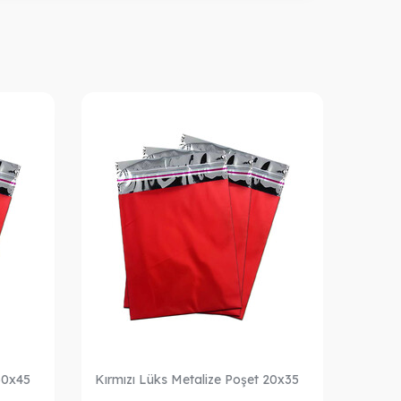
30x45
Kırmızı Lüks Metalize Poşet 20x35
Kırmız