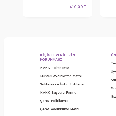
,00
TL
410,00
TL
KIŞISEL VERILERIN
ÖN
KORUNMASI
Tes
KVKK Politikamız
Üy
Müşteri Aydınlatma Metni
Sat
Saklama ve İmha Politikası
Gar
KVKK Başvuru Formu
Giz
Çerez Politikamız
Çerez Aydınlatma Metni