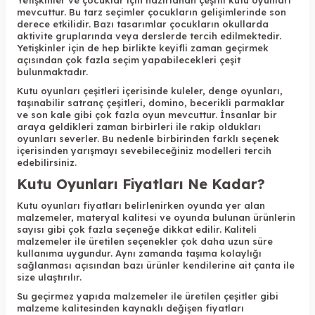
Yetişkinler ve çocuklar için hazırlanan çeşitli kutu oyunları
mevcuttur. Bu tarz seçimler çocukların gelişimlerinde son
derece etkilidir. Bazı tasarımlar çocukların okullarda
aktivite gruplarında veya derslerde tercih edilmektedir.
Yetişkinler için de hep birlikte keyifli zaman geçirmek
açısından çok fazla seçim yapabilecekleri çeşit
bulunmaktadır.
Kutu oyunları çeşitleri içerisinde kuleler, denge oyunları,
taşınabilir satranç çeşitleri, domino, becerikli parmaklar
ve son kale gibi çok fazla oyun mevcuttur. İnsanlar bir
araya geldikleri zaman birbirleri ile rakip oldukları
oyunları severler. Bu nedenle birbirinden farklı seçenek
içerisinden yarışmayı sevebileceğiniz modelleri tercih
edebilirsiniz.
Kutu Oyunları Fiyatları Ne Kadar?
Kutu oyunları fiyatları belirlenirken oyunda yer alan
malzemeler, materyal kalitesi ve oyunda bulunan ürünlerin
sayısı gibi çok fazla seçeneğe dikkat edilir. Kaliteli
malzemeler ile üretilen seçenekler çok daha uzun süre
kullanıma uygundur. Aynı zamanda taşıma kolaylığı
sağlanması açısından bazı ürünler kendilerine ait çanta ile
size ulaştırılır.
Su geçirmez yapıda malzemeler ile üretilen çeşitler gibi
malzeme kalitesinden kaynaklı değişen fiyatları