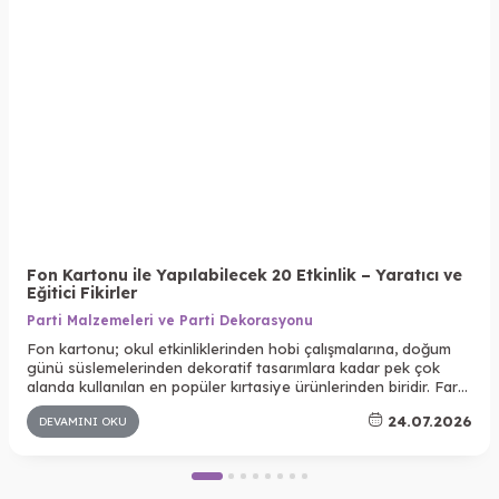
Fon Kartonu ile Yapılabilecek 20 Etkinlik – Yaratıcı ve
Eğitici Fikirler
Parti Malzemeleri ve Parti Dekorasyonu
Fon kartonu; okul etkinliklerinden hobi çalışmalarına, doğum
günü süslemelerinden dekoratif tasarımlara kadar pek çok
alanda kullanılan en popüler kırtasiye ürünlerinden biridir. Farklı
renk seçenekleri, kolay kesilebilmesi ve dayanıklı yapısı
24.07.2026
DEVAMINI OKU
sayesinde hem çocuklar hem de yetişkinler için yaratıcı
projelerin vazgeçilmez malzemelerinden biridir.