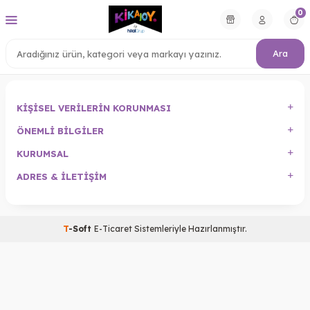
0
Ara
KIŞISEL VERILERIN KORUNMASI
ÖNEMLI BILGILER
KURUMSAL
ADRES & İLETIŞIM
T
-Soft
E-Ticaret
Sistemleriyle Hazırlanmıştır.