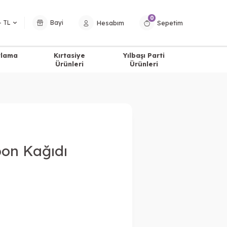
0
Hesabım
Sepetim
− TL
Bayi
tlama
Kırtasiye
Yılbaşı Parti
Ürünleri
Ürünleri
on Kağıdı