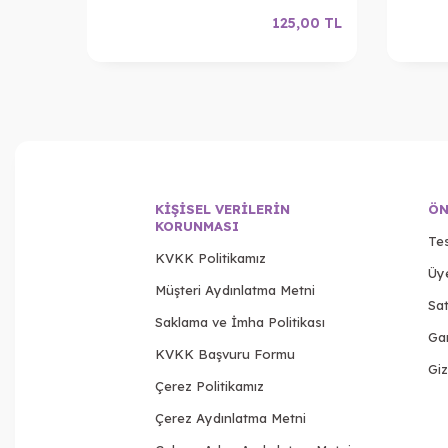
,00
TL
125,00
TL
KIŞISEL VERILERIN
ÖN
KORUNMASI
Tes
KVKK Politikamız
Üy
Müşteri Aydınlatma Metni
Sat
Saklama ve İmha Politikası
Gar
KVKK Başvuru Formu
Giz
Çerez Politikamız
Çerez Aydınlatma Metni