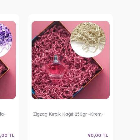
la-
Zigzag Kırpık Kağıt 250gr -Krem-
Zigzag
,00
TL
90,00
TL