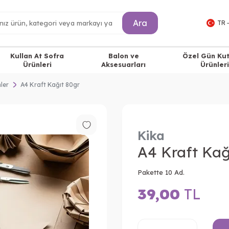
Ara
TR 
Kullan At Sofra
Balon ve
Özel Gün Ku
Ürünleri
Aksesuarları
Ürünleri
ler
A4 Kraft Kağıt 80gr
Kika
A4 Kraft Kağ
Pakette 10 Ad.
39,00
TL