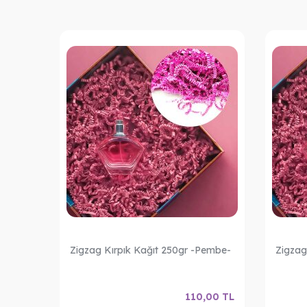
eyaz-
Zigzag Kırpık Kağıt 250gr -Pembe-
Zigzag
,00
TL
110,00
TL