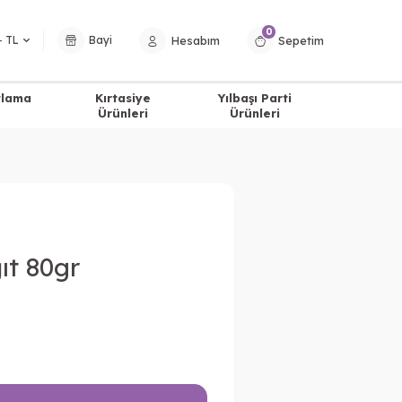
0
Hesabım
Sepetim
− TL
Bayi
tlama
Kırtasiye
Yılbaşı Parti
Ürünleri
Ürünleri
ıt 80gr