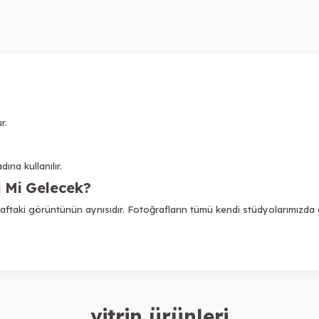
r.
ına kullanılır.
i Mi Gelecek?
raftaki görüntünün aynısıdır. Fotoğrafların tümü kendi stüdyolarımızda çe
vitrin ürünleri