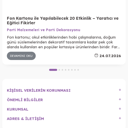
Fon Kartonu ile Yapılabilecek 20 Etkinlik – Yaratıcı ve
Eğitici Fikirler
Parti Malzemeleri ve Parti Dekorasyonu
Fon kartonu; okul etkinliklerinden hobi çalışmalarına, doğum
günü süslemelerinden dekoratif tasarımlara kadar pek çok
alanda kullanılan en popüler kırtasiye ürünlerinden biridir. Farklı
renk seçenekleri, kolay kesilebilmesi ve dayanıklı yapısı
24.07.2026
DEVAMINI OKU
sayesinde hem çocuklar hem de yetişkinler için yaratıcı
projelerin vazgeçilmez malzemelerinden biridir.
KIŞISEL VERILERIN KORUNMASI
ÖNEMLI BILGILER
KURUMSAL
ADRES & İLETIŞIM