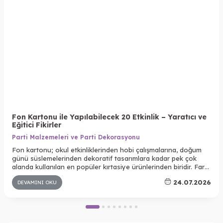
Fon Kartonu ile Yapılabilecek 20 Etkinlik – Yaratıcı ve
Eğitici Fikirler
Parti Malzemeleri ve Parti Dekorasyonu
Fon kartonu; okul etkinliklerinden hobi çalışmalarına, doğum
günü süslemelerinden dekoratif tasarımlara kadar pek çok
alanda kullanılan en popüler kırtasiye ürünlerinden biridir. Farklı
renk seçenekleri, kolay kesilebilmesi ve dayanıklı yapısı
24.07.2026
DEVAMINI OKU
sayesinde hem çocuklar hem de yetişkinler için yaratıcı
projelerin vazgeçilmez malzemelerinden biridir.