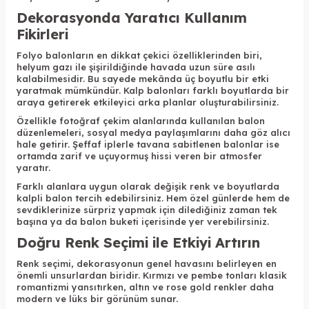
Dekorasyonda Yaratıcı Kullanım
Fikirleri
Folyo balonların en dikkat çekici özelliklerinden biri,
helyum gazı ile şişirildiğinde havada uzun süre asılı
kalabilmesidir. Bu sayede mekânda üç boyutlu bir etki
yaratmak mümkündür. Kalp balonları farklı boyutlarda bir
araya getirerek etkileyici arka planlar oluşturabilirsiniz.
Özellikle fotoğraf çekim alanlarında kullanılan balon
düzenlemeleri, sosyal medya paylaşımlarını daha göz alıcı
hale getirir. Şeffaf iplerle tavana sabitlenen balonlar ise
ortamda zarif ve uçuyormuş hissi veren bir atmosfer
yaratır.
Farklı alanlara uygun olarak değişik renk ve boyutlarda
kalpli balon tercih edebilirsiniz. Hem özel günlerde hem de
sevdiklerinize sürpriz yapmak için dilediğiniz zaman tek
başına ya da balon buketi içerisinde yer verebilirsiniz.
Doğru Renk Seçimi ile Etkiyi Artırın
Renk seçimi, dekorasyonun genel havasını belirleyen en
önemli unsurlardan biridir. Kırmızı ve pembe tonları klasik
romantizmi yansıtırken, altın ve rose gold renkler daha
modern ve lüks bir görünüm sunar.