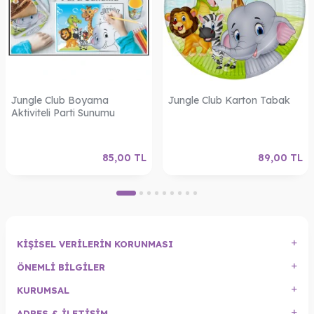
Jungle Club Boyama
Jungle Club Karton Tabak
Aktiviteli Parti Sunumu
85,00
TL
89,00
TL
KIŞISEL VERILERIN KORUNMASI
ÖNEMLI BILGILER
KURUMSAL
ADRES & İLETIŞIM