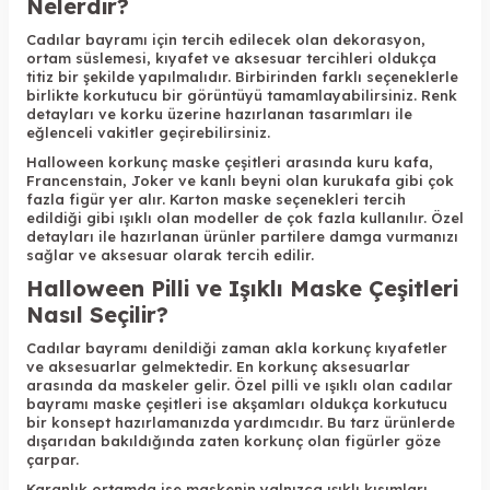
Nelerdir?
Cadılar bayramı için tercih edilecek olan dekorasyon,
ortam süslemesi, kıyafet ve aksesuar tercihleri oldukça
titiz bir şekilde yapılmalıdır. Birbirinden farklı seçeneklerle
birlikte korkutucu bir görüntüyü tamamlayabilirsiniz. Renk
detayları ve korku üzerine hazırlanan tasarımları ile
eğlenceli vakitler geçirebilirsiniz.
Halloween korkunç maske çeşitleri arasında kuru kafa,
Francenstain, Joker ve kanlı beyni olan kurukafa gibi çok
fazla figür yer alır. Karton maske seçenekleri tercih
edildiği gibi ışıklı olan modeller de çok fazla kullanılır. Özel
detayları ile hazırlanan ürünler partilere damga vurmanızı
sağlar ve aksesuar olarak tercih edilir.
Halloween Pilli ve Işıklı Maske Çeşitleri
Nasıl Seçilir?
Cadılar bayramı denildiği zaman akla korkunç kıyafetler
ve aksesuarlar gelmektedir. En korkunç aksesuarlar
arasında da maskeler gelir. Özel pilli ve ışıklı olan cadılar
bayramı maske çeşitleri ise akşamları oldukça korkutucu
bir konsept hazırlamanızda yardımcıdır. Bu tarz ürünlerde
dışarıdan bakıldığında zaten korkunç olan figürler göze
çarpar.
Karanlık ortamda ise maskenin yalnızca ışıklı kısımları