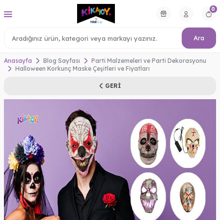
0
Ara
Anasayfa
Blog Sayfası
Parti Malzemeleri ve Parti Dekorasyonu
Halloween Korkunç Maske Çeşitleri ve Fiyatları
GERI