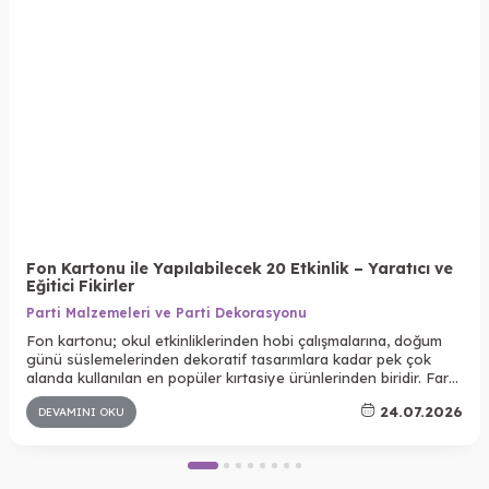
Fon Kartonu ile Yapılabilecek 20 Etkinlik – Yaratıcı ve
Eğitici Fikirler
Parti Malzemeleri ve Parti Dekorasyonu
Fon kartonu; okul etkinliklerinden hobi çalışmalarına, doğum
günü süslemelerinden dekoratif tasarımlara kadar pek çok
alanda kullanılan en popüler kırtasiye ürünlerinden biridir. Farklı
renk seçenekleri, kolay kesilebilmesi ve dayanıklı yapısı
24.07.2026
DEVAMINI OKU
sayesinde hem çocuklar hem de yetişkinler için yaratıcı
projelerin vazgeçilmez malzemelerinden biridir.