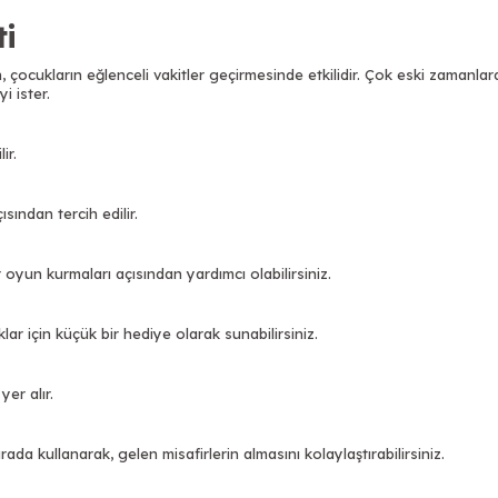
i
, çocukların eğlenceli vakitler geçirmesinde etkilidir. Çok eski zamanla
i ister.
ir.
sından tercih edilir.
r oyun kurmaları açısından yardımcı olabilirsiniz.
lar için küçük bir hediye olarak sunabilirsiniz.
er alır.
rada kullanarak, gelen misafirlerin almasını kolaylaştırabilirsiniz.