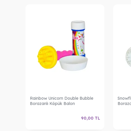
ubble
Rainbow Unicorn Double Bubble
Snowfl
Borazanlı Köpük Balon
Boraza
,00
TL
90,00
TL