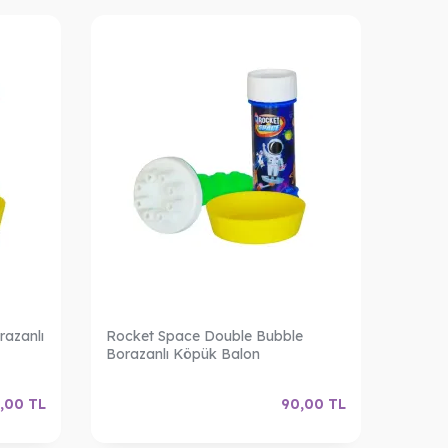
razanlı
Rocket Space Double Bubble
Champ
Borazanlı Köpük Balon
Bubbl
,00
TL
90,00
TL