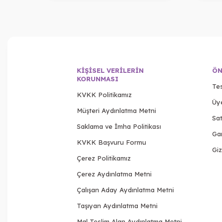
KIŞISEL VERILERIN
ÖN
KORUNMASI
Tes
KVKK Politikamız
Üy
Müşteri Aydınlatma Metni
Sat
Saklama ve İmha Politikası
Gar
KVKK Başvuru Formu
Giz
Çerez Politikamız
Çerez Aydınlatma Metni
Çalışan Aday Aydınlatma Metni
Taşıyan Aydınlatma Metni
Mal Teslim Alan Aydınlatma Metni