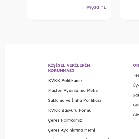
,00
TL
99,00
TL
KIŞISEL VERILERIN
ÖN
KORUNMASI
Tes
KVKK Politikamız
Üy
Müşteri Aydınlatma Metni
Sat
Saklama ve İmha Politikası
Gar
KVKK Başvuru Formu
Giz
Çerez Politikamız
Çerez Aydınlatma Metni