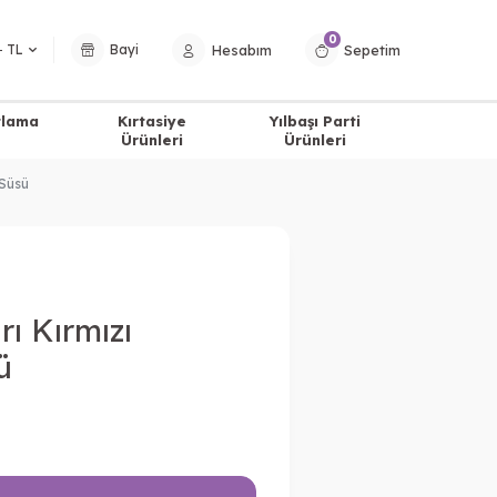
0
Hesabım
Sepetim
− TL
Bayi
tlama
Kırtasiye
Yılbaşı Parti
Ürünleri
Ürünleri
 Süsü
ı Kırmızı
ü